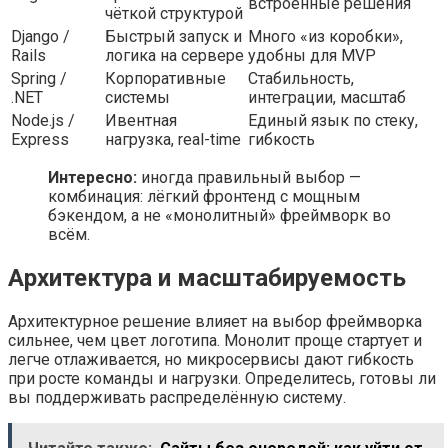
встроенные решения
чёткой структурой
Django /
Быстрый запуск и
Много «из коробки»,
Rails
логика на сервере
удобны для MVP
Spring /
Корпоративные
Стабильность,
.NET
системы
интеграции, масштаб
Node.js /
Ивентная
Единый язык по стеку,
Express
нагрузка, real-time
гибкость
Интересно:
иногда правильный выбор —
комбинация: лёгкий фронтенд с мощным
бэкендом, а не «монолитный» фреймворк во
всём.
Архитектура и масштабируемость
Архитектурное решение влияет на выбор фреймворка
сильнее, чем цвет логотипа. Монолит проще стартует и
легче отлаживается, но микросервисы дают гибкость
при росте команды и нагрузки. Определитесь, готовы ли
вы поддерживать распределённую систему.