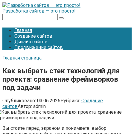
Перейти
к
Разработка сайтов — это просто!
контенту
Поиск:
Главная
Создание сайтов
Дизайн сайтов
Продвижение сайтов
Главная страница
Как выбрать стек технологий для
проекта: сравнение фреймворков
под задачи
Опубликовано:
03.06.2026
Рубрика:
Создание
сайтов
Автор:
admin
Вы стоите перед экраном и понимаете: выбор
технологии решит больше, чем код — он задаст темп